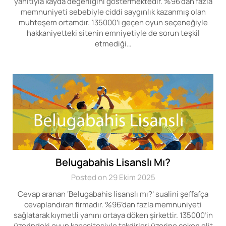
yanıtıyla kayda değerliğini göstermektedir. %96’dan fazla
memnuniyeti sebebiyle ciddi saygınlık kazanmış olan
muhteşem ortamdır. 135000’i geçen oyun seçeneğiyle
hakkaniyetteki sitenin emniyetiyle de sorun teşkil
etmediği…
Belugabahis Lisanslı Mı?
Posted on 29 Ekim 2025
Cevap aranan ‘Belugabahis lisanslı mı?’ sualini şeffafça
cevaplandıran firmadır. %96’dan fazla memnuniyeti
sağlatarak kıymetli yanını ortaya döken şirkettir. 135000’in
üzerindeki oyun kapasitesiyle takdirleri üzerine çeken elit