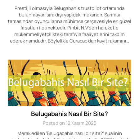
Prestijli olmasıyla Belugabahis trustpilot ortamında
bulunmayan sıra dışı yapıdaki mekandır. Sarımsı
temasından oyuncularına mühimce çerçevesiyle en güzel
fırsatları iletmektedir. Pinbit N.V’den hareketle
mükemmeliyetçilikteki tarafıyla faaliyetlerini takdim
ederek namdadır. Böylelikle Curacao’dan kayıt rakamını…
Belugabahis Nasıl Bir Site?
Posted on 12 Kasım 2025
Merak edilen ‘Belugabahis nasıl bir site?’ sualinin