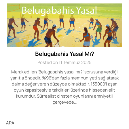
Belugabahis Yasal Mı?
Posted on 11 Temmuz 2025
Merak edilen ‘Belugabahis yasal mı?’ sorusuna verdiği
yanıtla öndedir. %96’dan fazla memnuniyeti sağlatarak
daima değer veren düzeyde olmaktadır. 135000’i aşan
oyun kapasitesiyle takdirleri üzerinde hisseden elit
kurumdur. Sürrealist cinsten oyunlarını emniyetli
çerçevede…
ARA