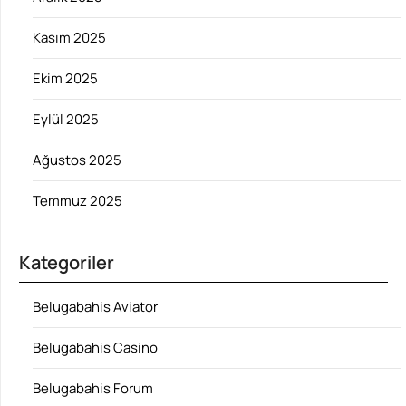
Kasım 2025
Ekim 2025
Eylül 2025
Ağustos 2025
Temmuz 2025
Kategoriler
Belugabahis Aviator
Belugabahis Casino
Belugabahis Forum