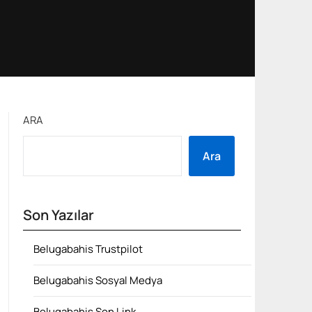
ARA
Ara
Son Yazılar
Belugabahis Trustpilot
Belugabahis Sosyal Medya
Belugabahis Son Link