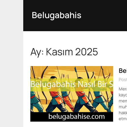
Skip
to
Belugabahis
content
Ay:
Kasım 2025
Be
Pos
Mera
kayd
memn
muh
hakk
etm