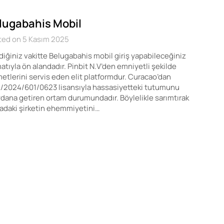
lugabahis Mobil
ted on 5 Kasım 2025
diğiniz vakitte Belugabahis mobil giriş yapabileceğiniz
atıyla ön alandadır. Pinbit N.V’den emniyetli şekilde
etlerini servis eden elit platformdur. Curacao’dan
/2024/601/0623 lisansıyla hassasiyetteki tutumunu
ana getiren ortam durumundadır. Böylelikle sarımtırak
daki şirketin ehemmiyetini…