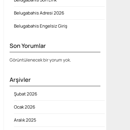
Belugabahis Adresi 2026
Belugabahis Engelsiz Giriş
Son Yorumlar
Görüntülenecek bir yorum yok.
Arşivler
Şubat 2026
Ocak 2026
Aralık 2025