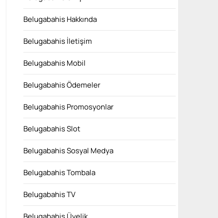
Belugabahis Hakkında
Belugabahis İletişim
Belugabahis Mobil
Belugabahis Ödemeler
Belugabahis Promosyonlar
Belugabahis Slot
Belugabahis Sosyal Medya
Belugabahis Tombala
Belugabahis TV
Belugabahis Üyelik