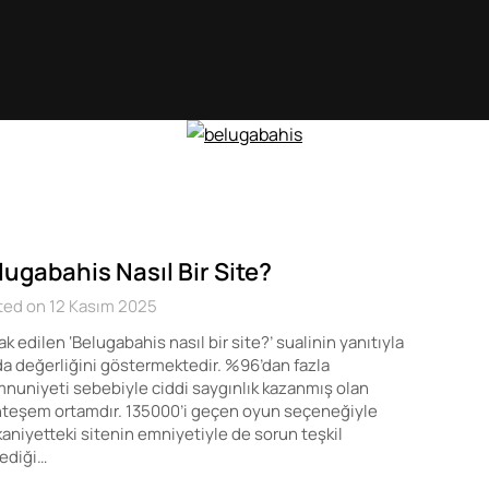
lugabahis Nasıl Bir Site?
ted on 12 Kasım 2025
k edilen ‘Belugabahis nasıl bir site?’ sualinin yanıtıyla
a değerliğini göstermektedir. %96’dan fazla
uniyeti sebebiyle ciddi saygınlık kazanmış olan
teşem ortamdır. 135000’i geçen oyun seçeneğiyle
aniyetteki sitenin emniyetiyle de sorun teşkil
ediği…