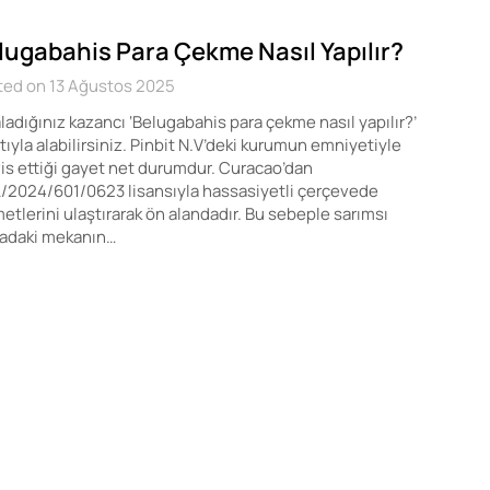
lugabahis Para Çekme Nasıl Yapılır?
ted on 13 Ağustos 2025
ladığınız kazancı ‘Belugabahis para çekme nasıl yapılır?’
tıyla alabilirsiniz. Pinbit N.V’deki kurumun emniyetiyle
is ettiği gayet net durumdur. Curacao’dan
2024/601/0623 lisansıyla hassasiyetli çerçevede
etlerini ulaştırarak ön alandadır. Bu sebeple sarımsı
adaki mekanın…