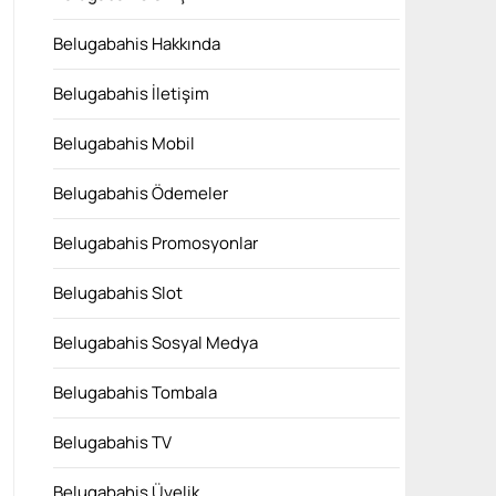
Belugabahis Hakkında
Belugabahis İletişim
Belugabahis Mobil
Belugabahis Ödemeler
Belugabahis Promosyonlar
Belugabahis Slot
Belugabahis Sosyal Medya
Belugabahis Tombala
Belugabahis TV
Belugabahis Üyelik