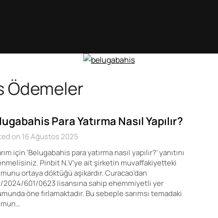
s Ödemeler
lugabahis Para Yatırma Nasıl Yapılır?
ted on 16 Ağustos 2025
rım için ‘Belugabahis para yatırma nasıl yapılır?’ yanıtını
nmelisiniz. Pinbit N.V’ye ait şirketin muvaffakiyetteki
munu ortaya döktüğü aşikardır. Curacao’dan
/2024/601/0623 lisansına sahip ehemmiyetli yer
munda öne fırlamaktadır. Bu sebeple sarımsı temadaki
umun…