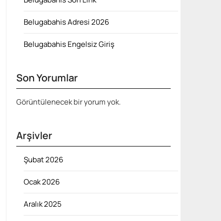
Belugabahis Adresi 2026
Belugabahis Engelsiz Giriş
Son Yorumlar
Görüntülenecek bir yorum yok.
Arşivler
Şubat 2026
Ocak 2026
Aralık 2025