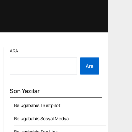
ARA
Ara
Son Yazılar
Belugabahis Trustpilot
Belugabahis Sosyal Medya
Belugabahis Son Link