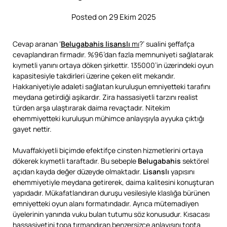
Posted on 29 Ekim 2025
Cevap aranan ‘
Belugabahis lisanslı
mı
?’ sualini şeffafça
cevaplandıran firmadır. %96’dan fazla memnuniyeti sağlatarak
kıymetli yanını ortaya döken şirkettir. 135000’in üzerindeki oyun
kapasitesiyle takdirleri üzerine çeken elit mekandır.
Hakkaniyetiyle adaleti sağlatan kuruluşun emniyetteki tarafını
meydana getirdiği aşikardır. Zira hassasiyetli tarzını realist
türden arşa ulaştırarak daima revaçtadır. Nitekim
ehemmiyetteki kuruluşun mühimce anlayışıyla ayyuka çıktığı
gayet nettir.
Muvaffakiyetli biçimde efektifçe cinsten hizmetlerini ortaya
dökerek kıymetli taraftadır. Bu sebeple
Belugabahis
sektörel
açıdan kayda değer düzeyde olmaktadır.
Lisanslı
yapısını
ehemmiyetiyle meydana getirerek, daima kalitesini konuşturan
yapıdadır. Mükafatlandıran duruşu vesilesiyle klaslığa bürünen
emniyetteki oyun alanı formatındadır. Ayrıca mütemadiyen
üyelerinin yanında vuku bulan tutumu söz konusudur. Kısacası
hassasiyetini topa tırmandıran benzersizce anlayışını topta