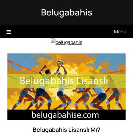
Skip
Belugabahis
to
content
Menu
Belugabahis Lisanslı Mı?