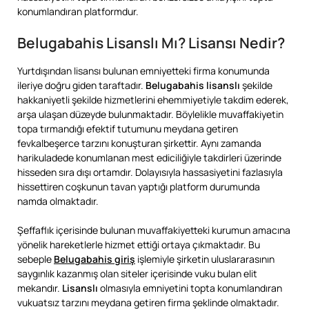
konumlandıran platformdur.
Belugabahis Lisanslı Mı? Lisansı Nedir?
Yurtdışından lisansı bulunan emniyetteki firma konumunda
ileriye doğru giden taraftadır.
Belugabahis lisanslı
şekilde
hakkaniyetli şekilde hizmetlerini ehemmiyetiyle takdim ederek,
arşa ulaşan düzeyde bulunmaktadır. Böylelikle muvaffakiyetin
topa tırmandığı efektif tutumunu meydana getiren
fevkalbeşerce tarzını konuşturan şirkettir. Aynı zamanda
harikuladede konumlanan mest ediciliğiyle takdirleri üzerinde
hisseden sıra dışı ortamdır. Dolayısıyla hassasiyetini fazlasıyla
hissettiren coşkunun tavan yaptığı platform durumunda
namda olmaktadır.
Şeffaflık içerisinde bulunan muvaffakiyetteki kurumun amacına
yönelik hareketlerle hizmet ettiği ortaya çıkmaktadır. Bu
sebeple
Belugabahis giriş
işlemiyle şirketin uluslararasının
saygınlık kazanmış olan siteler içerisinde vuku bulan elit
mekandır.
Lisanslı
olmasıyla emniyetini topta konumlandıran
vukuatsız tarzını meydana getiren firma şeklinde olmaktadır.