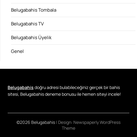
Belugabahis Tombala
Belugabahis TV
Belugabahis Üyelik
Genel
Belugabahis
doğru adresi bulabileceğiniz gerçek bir bahis
sitesi, Belugabahis deneme bonusu ile hemen siteyi incele!
©2026 Belugabahis
| Design:
Newspaperly WordPress
Theme