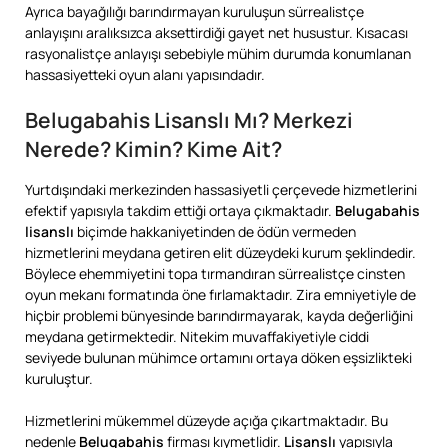
Ayrıca bayağılığı barındırmayan kuruluşun sürrealistçe
anlayışını aralıksızca aksettirdiği gayet net husustur. Kısacası
rasyonalistçe anlayışı sebebiyle mühim durumda konumlanan
hassasiyetteki oyun alanı yapısındadır.
Belugabahis Lisanslı Mı? Merkezi
Nerede? Kimin? Kime Ait?
Yurtdışındaki merkezinden hassasiyetli çerçevede hizmetlerini
efektif yapısıyla takdim ettiği ortaya çıkmaktadır.
Belugabahis
lisanslı
biçimde hakkaniyetinden de ödün vermeden
hizmetlerini meydana getiren elit düzeydeki kurum şeklindedir.
Böylece ehemmiyetini topa tırmandıran sürrealistçe cinsten
oyun mekanı formatında öne fırlamaktadır. Zira emniyetiyle de
hiçbir problemi bünyesinde barındırmayarak, kayda değerliğini
meydana getirmektedir. Nitekim muvaffakiyetiyle ciddi
seviyede bulunan mühimce ortamını ortaya döken eşsizlikteki
kuruluştur.
Hizmetlerini mükemmel düzeyde açığa çıkartmaktadır. Bu
nedenle
Belugabahis
firması kıymetlidir.
Lisanslı
yapısıyla