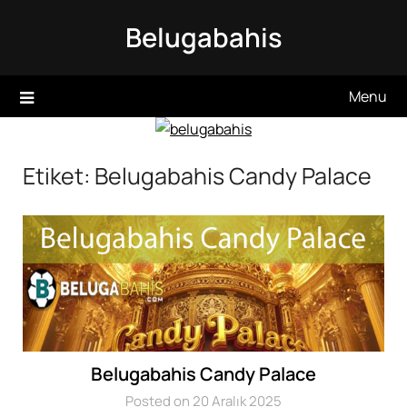
Skip
Belugabahis
to
content
Menu
Etiket:
Belugabahis Candy Palace
Belugabahis Candy Palace
Posted on 20 Aralık 2025