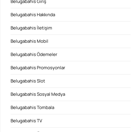
Belugabahis Giriş
Belugabahis Hakkında
Belugabahis İletişim
Belugabahis Mobil
Belugabahis Ödemeler
Belugabahis Promosyonlar
Belugabahis Slot
Belugabahis Sosyal Medya
Belugabahis Tombala
Belugabahis TV