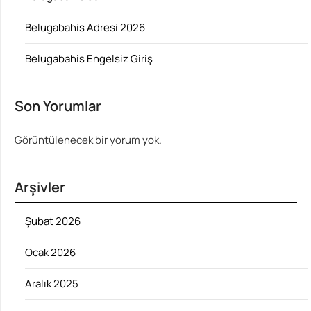
Belugabahis Adresi 2026
Belugabahis Engelsiz Giriş
Son Yorumlar
Görüntülenecek bir yorum yok.
Arşivler
Şubat 2026
Ocak 2026
Aralık 2025