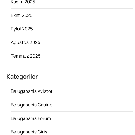
Kasım 2025
Ekim 2025
Eylül 2025
Ağustos 2025
Temmuz 2025
Kategoriler
Belugabahis Aviator
Belugabahis Casino
Belugabahis Forum
Belugabahis Giriş