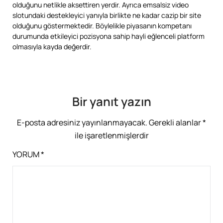
olduğunu netlikle aksettiren yerdir. Ayrıca emsalsiz video
slotundaki destekleyici yanıyla birlikte ne kadar cazip bir site
olduğunu göstermektedir. Böylelikle piyasanın kompetanı
durumunda etkileyici pozisyona sahip hayli eğlenceli platform
olmasıyla kayda değerdir.
Bir yanıt yazın
E-posta adresiniz yayınlanmayacak.
Gerekli alanlar
*
ile işaretlenmişlerdir
YORUM
*