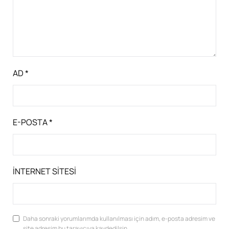
AD
*
E-POSTA
*
İNTERNET SITESI
Daha sonraki yorumlarımda kullanılması için adım, e-posta adresim ve
site adresim bu tarayıcıya kaydedilsin.