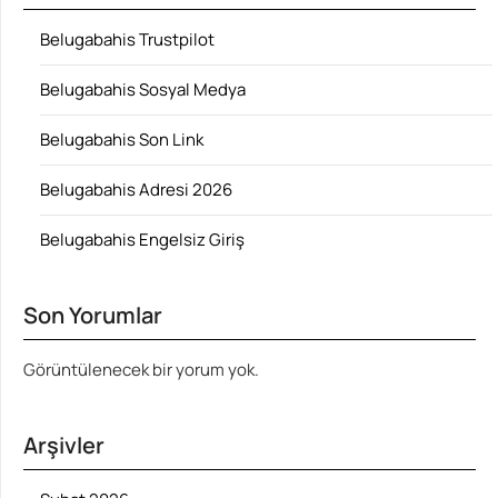
Belugabahis Trustpilot
Belugabahis Sosyal Medya
Belugabahis Son Link
Belugabahis Adresi 2026
Belugabahis Engelsiz Giriş
Son Yorumlar
Görüntülenecek bir yorum yok.
Arşivler