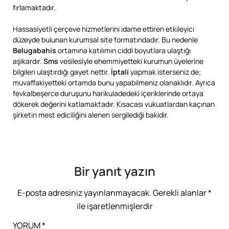
fırlamaktadır.
Hassasiyetli çerçeve hizmetlerini idame ettiren etkileyici
düzeyde bulunan kurumsal site formatındadır. Bu nedenle
Belugabahis
ortamına katılımın ciddi boyutlara ulaştığı
aşikardır.
Sms
vesilesiyle ehemmiyetteki kurumun üyelerine
bilgileri ulaştırdığı gayet nettir.
İptali
yapmak isterseniz de;
muvaffakiyetteki ortamda bunu yapabilmeniz olanaklıdır. Ayrıca
fevkalbeşerce duruşunu harikuladedeki içeriklerinde ortaya
dökerek değerini katlamaktadır. Kısacası vukuatlardan kaçınan
şirketin mest ediciliğini alenen sergilediği bakidir.
Bir yanıt yazın
E-posta adresiniz yayınlanmayacak.
Gerekli alanlar
*
ile işaretlenmişlerdir
YORUM
*