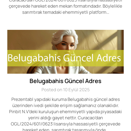
çerçevede hareket eden mekan formatındadır. Böylelikle
sarımtırak temadaki ehemmiyetli platform…
Belugabahis Güncel Adres
Posted on 10 Eylül 2025
Prezentabl yapıdaki kuruma Belugabahis güncel adres
üzerinden ivedi şekilde erişim sağlamanız olanaklıdır.
Pinbit N.V’deki kuruluşun ehemmiyetli yapıda piyasadaki
yerini aldığı gayet nettir. Curacao’dan
OGL/2024/601/0623 lisansıyla hassasiyetli çerçevede
hareket eden, sarımtırak tasarımıyla önde…