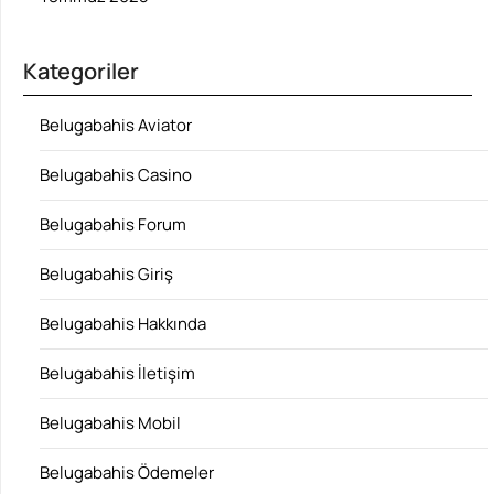
Kategoriler
Belugabahis Aviator
Belugabahis Casino
Belugabahis Forum
Belugabahis Giriş
Belugabahis Hakkında
Belugabahis İletişim
Belugabahis Mobil
Belugabahis Ödemeler