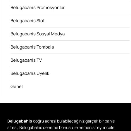
Belugabahis Promosyonlar
Belugabahis Slot
Belugabahis Sosyal Medya
Belugabahis Tombala
Belugabahis TV
Belugabahis Üyelik
Genel
Belugabahis
doğru adresi bulabileceğiniz gerçek bir bahis
sitesi, Belugabahis deneme bonusu ile hemen siteyi incele!